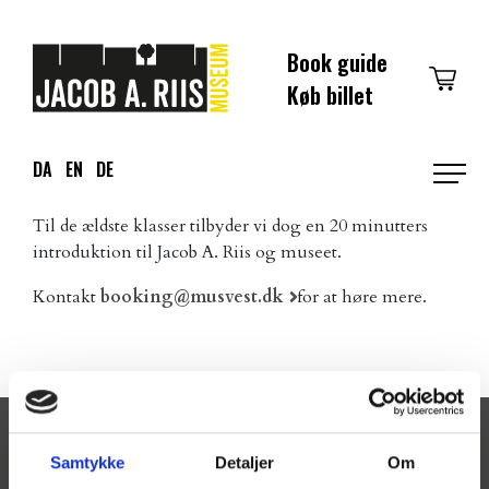
Spring
til
Book guide
indhold
Køb billet
DA
EN
DE
Pri
Vi udbyder ikke skoleforløb på museet i øjeblikket.
men
Til de ældste klasser tilbyder vi dog en 20 minutters
introduktion til Jacob A. Riis og museet.
Kontakt
booking@musvest.dk
for at høre mere.
Samtykke
Detaljer
Om