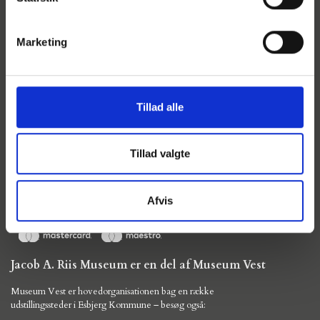
Marketing
Jacob A. Riis Museum
Sortebrødregade 1, 6760 Ribe
+45 76 12 20 00
kontakt@musvest.dk
Tillad alle
Presse
Persondata- og cookiepolitik
Tillad valgte
Museum Vest
2021 ©
Her kan du betale med:
Afvis
Jacob A. Riis Museum er en del af Museum Vest
Museum Vest er hovedorganisationen bag en række
udstillingssteder i Esbjerg Kommune – besøg også: